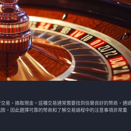
行交易，換取現金。這種交易通常需要找到信譽良好的幣商，通
風險，因此選擇可靠的幣商和了解交易過程中的注意事項非常重