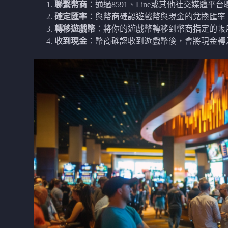
聯繫幣商
：通過8591、Line或其他社交媒體
確定匯率
：與幣商確認遊戲幣與現金的兌換匯率
轉移遊戲幣
：將你的遊戲幣轉移到幣商指定的帳
收到現金
：幣商確認收到遊戲幣後，會將現金轉