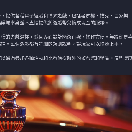
台，提供各種電子遊戲和博弈遊戲，包括老虎機、撲克、百家樂
娛樂城本身並不直接提供將遊戲幣兌換成現金的服務。
多樣的遊戲選擇，並且界面設計簡潔直觀，操作方便。無論你是
選擇。每個遊戲都有詳細的規則說明，讓玩家可以快速上手。
可以通過參加各種活動和比賽獲得額外的遊戲幣和獎品。這些獎