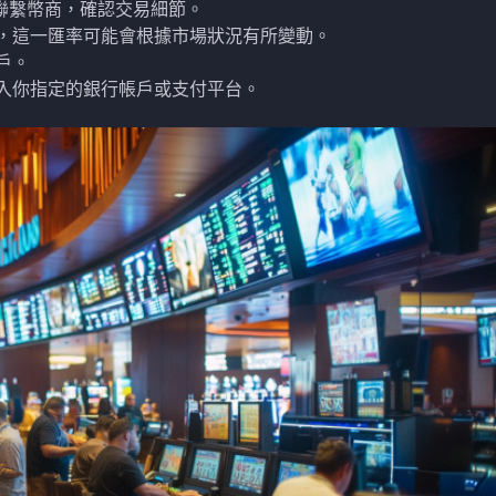
平台聯繫幣商，確認交易細節。
，這一匯率可能會根據市場狀況有所變動。
戶。
入你指定的銀行帳戶或支付平台。