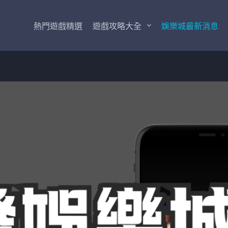
熱門遊戲精選
遊戲攻略大全
娛樂城最新消息
本月排行TOP 1
月排行TOP 3