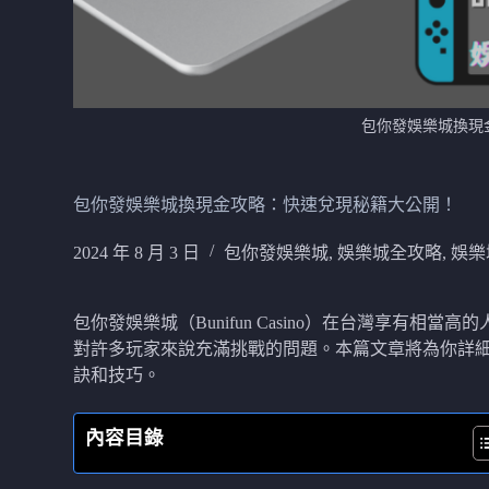
包你發娛樂城換現
包你發娛樂城換現金攻略：快速兌現秘籍大公開！
2024 年 8 月 3 日
包你發娛樂城
,
娛樂城全攻略
,
娛樂
包你發娛樂城（Bunifun Casino）在台灣享有
對許多玩家來說充滿挑戰的問題。本篇文章將為你詳
訣和技巧。
內容目錄