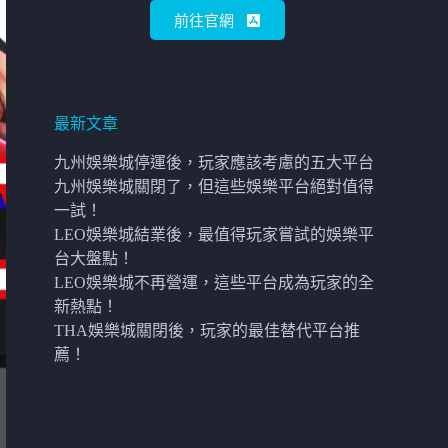
前往官網
最新文章
九州娛樂城停運後，玩家應該考慮的五大平台
九州娛樂城關閉了，但這些娛樂平台絕對值得
一試！
LEO娛樂城結業後，最值得玩家嘗試的娛樂平
台大盤點！
LEO娛樂城不再營運，這些平台成為玩家的全
新熱點！
THA娛樂城關閉後，玩家的最佳替代平台推
薦！