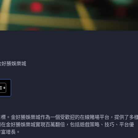
金好勝娛樂城
目標。金好勝娛樂城作為一個受歡迎的在線賭場平台，提供了多
何在金好勝娛樂城實現百萬翻倍，包括遊戲策略、技巧、平台優
財富增長。