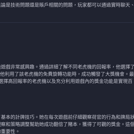
無論是技術問題還是賬戶相關的問題，玩家都可以通過實時聊天
機遊戲非常感興趣。通過詳細了解不同老虎機的回報率，他選擇
當他利用了該老虎機的免費旋轉功能時，成功觸發了大獎機會。
，選擇高回報率的老虎機以及充分利用遊戲內的獎金功能是實現百
了基本的計牌技巧。她在每次遊戲前仔細觀察荷官的行為和牌局
觀察和策略調整幫助她成功翻倍了賭本，獲得了可觀的獎金。這
的重要性。