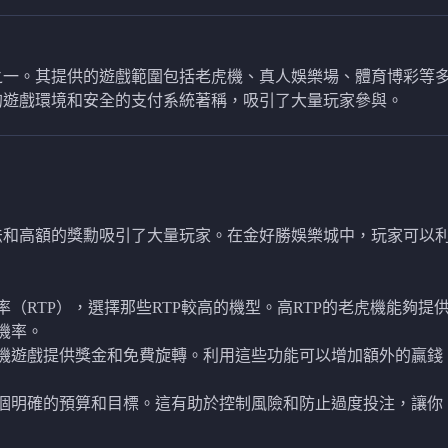
之一。其提供的遊戲範圍包括老虎機、真人娛樂場、體育博彩等
的遊戲環境和安全的支付系統著稱，吸引了大量玩家參與。
法和高額的獎勳吸引了大量玩家。在金好勝娛樂城中，玩家可以
（RTP），選擇那些RTP較高的機型。高RTP的老虎機能夠提
機率。
機遊戲提供獎金和免費旋轉。利用這些功能可以增加額外的贏錢
個明確的預算和目標。這有助於控制風險和防止過度投注，讓你