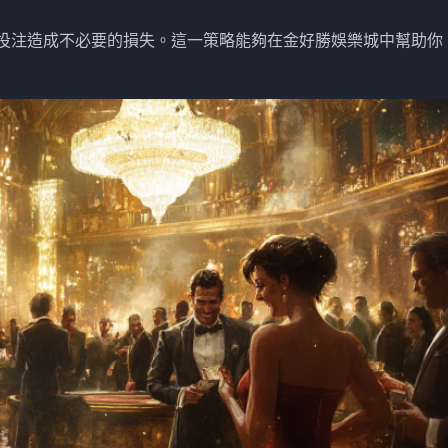
投注造成不必要的損失。這一策略能夠在金好勝娛樂城中幫助你