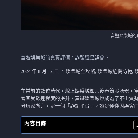
富遊娛樂城的
富遊娛樂城的真實評價：詐騙還是誤會？
2024 年 8 月 12 日
娛樂城全攻略
,
娛樂城危機防範
,
在當前的數位時代，線上娛樂城如雨後春筍般湧現，
著其受歡迎程度的提升，富遊娛樂城也成為了不少質
分玩家所言，是一個「詐騙平台」，還是僅僅因誤會
內容目錄