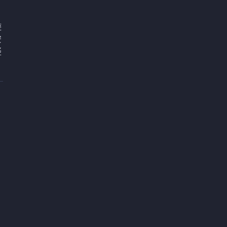
遊
安
疑