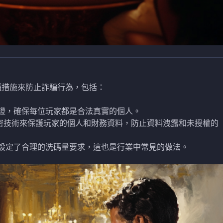
種措施來防止詐騙行為，包括：
證，確保每位玩家都是合法真實的個人。
加密技術來保護玩家的個人和財務資料，防止資料洩露和未授權的
設定了合理的洗碼量要求，這也是行業中常見的做法。