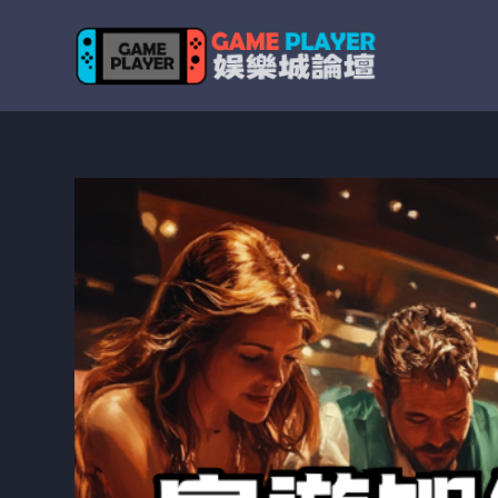
跳
至
主
要
內
容
本
本月排行TOP 3