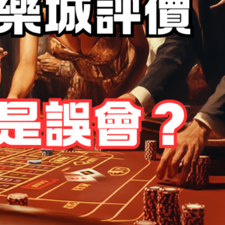
前往官網
前往官網