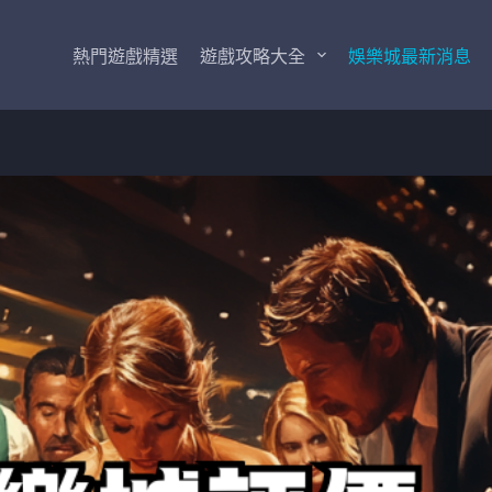
熱門遊戲精選
遊戲攻略大全
娛樂城最新消息
月排行TOP 1
本月排行TOP 2