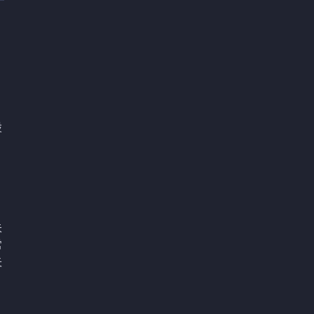
設
未
常
​