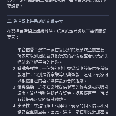
選擇一家可靠的
線上娛樂城
成為了每個
百家樂
玩家的重
要課題。
二. 選擇線上娛樂城的關鍵要素
在選擇
台灣線上娛樂城
時，玩家應該考慮以下幾個關鍵
要素：
平台信譽
：選擇一家信譽良好的娛樂城至關重要。
玩家可以通過閱讀其他玩家的評價或查看專業評測
網站來了解平台的信譽。
遊戲多樣性
：一個好的線上娛樂城應該提供多種遊
戲選擇，特別是
百家樂
等經典遊戲。這樣，玩家可
以根據自己的喜好選擇最適合的遊戲。
優惠活動
：許多娛樂城提供豐富的優惠活動來吸引
玩家。這些活動包括首存獎金、返現優惠等，可以
有效提高玩家的遊戲體驗。
安全性
：在進行線上賭博時，玩家的個人信息和財
務安全至關重要。因此，選擇一家使用先進加密技