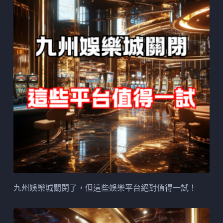
九州娛樂城關閉了，但這些娛樂平台絕對值得一試！