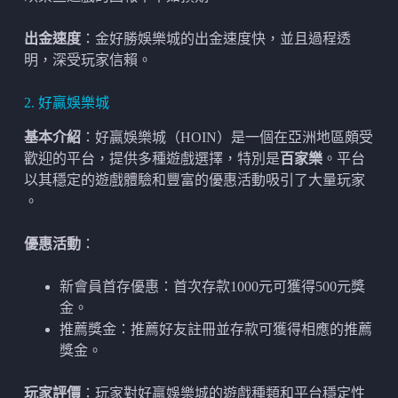
出金速度
：金好勝娛樂城的出金速度快，並且過程透
明，深受玩家信賴。
2. 好贏娛樂城
基本介紹
：好贏娛樂城（HOIN）是一個在亞洲地區頗受
歡迎的平台，提供多種遊戲選擇，特別是
百家樂
。平台
以其穩定的遊戲體驗和豐富的優惠活動吸引了大量玩家​
。
優惠活動
：
新會員首存優惠：首次存款1000元可獲得500元獎
金。
推薦獎金：推薦好友註冊並存款可獲得相應的推薦
獎金。
玩家評價
：玩家對好贏娛樂城的遊戲種類和平台穩定性