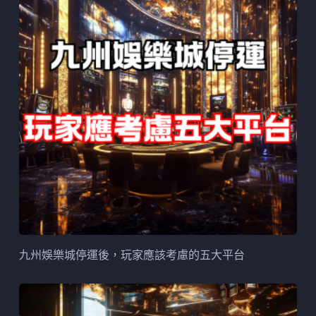
九州娛樂城停運後，玩家應該考慮的五大平台