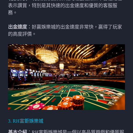
表示讚賞，特別是其快速的出金速度和優質的客服服
務。
出金速度
：好贏娛樂城的出金速度非常快，贏得了玩家
的高度評價。
3. RH富鉅娛樂城
基本介紹
：RH富鉅娛樂城是一個以高品質遊戲和優質服