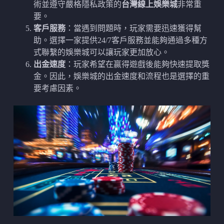
術並遵守嚴格隱私政策的
台灣線上娛樂城
非常重
要。
客戶服務
：當遇到問題時，玩家需要迅速獲得幫
助。選擇一家提供24/7客戶服務並能夠通過多種方
式聯繫的娛樂城可以讓玩家更加放心。
出金速度
：玩家希望在贏得遊戲後能夠快速提取獎
金。因此，娛樂城的出金速度和流程也是選擇的重
要考慮因素。