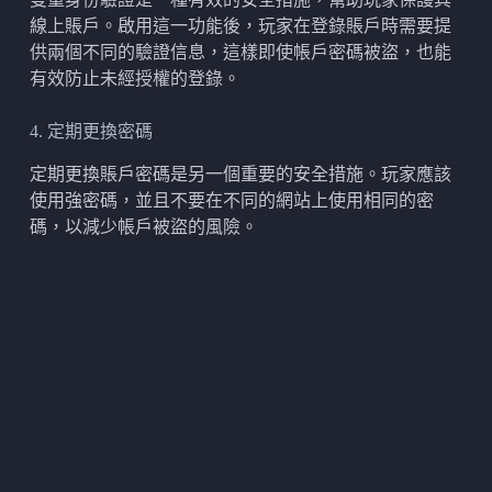
線上賬戶。啟用這一功能後，玩家在登錄賬戶時需要提
供兩個不同的驗證信息，這樣即使帳戶密碼被盜，也能
有效防止未經授權的登錄。
4. 定期更換密碼
定期更換賬戶密碼是另一個重要的安全措施。玩家應該
使用強密碼，並且不要在不同的網站上使用相同的密
碼，以減少帳戶被盜的風險。