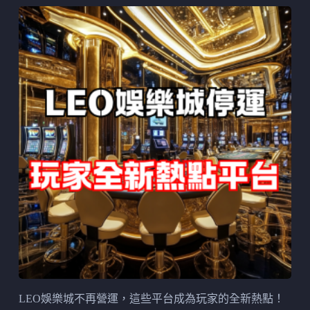
LEO娛樂城不再營運，這些平台成為玩家的全新熱點！