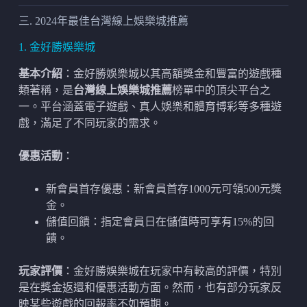
三. 2024年最佳台灣線上娛樂城推薦
1. 金好勝娛樂城
基本介紹
：金好勝娛樂城以其高額獎金和豐富的遊戲種
類著稱，是
台灣線上娛樂城推薦
榜單中的頂尖平台之
一。平台涵蓋電子遊戲、真人娛樂和體育博彩等多種遊
戲，滿足了不同玩家的需求​。
優惠活動
：
新會員首存優惠：新會員首存1000元可領500元獎
金。
儲值回饋：指定會員日在儲值時可享有15%的回
饋。
玩家評價
：金好勝娛樂城在玩家中有較高的評價，特別
是在獎金返還和優惠活動方面。然而，也有部分玩家反
映某些遊戲的回報率不如預期。