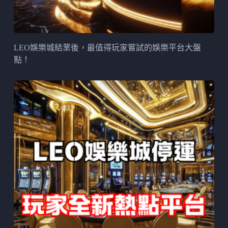
LEO娛樂城結業後，最值得玩家嘗試的娛樂平台大盤
點！