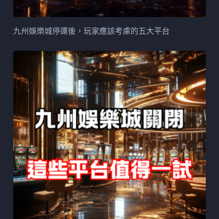
九州娛樂城停運後，玩家應該考慮的五大平台