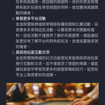
在參與高風險、高回報的遊戲時。良好的資金管理
將有助於玩家在享受遊戲的同時，增加獲得高額獎
勵的機會。
參與更多平台活動
金金財寶娛樂城經常舉辦各種促銷和比賽活動，玩
家應多多參與這些活動，以獲得更多的獎勵和福
利。這些活動不僅提供了額外的遊戲幣，還能讓玩
家更好地了解平台的特色和玩法，並增加贏取序號
的機會。
與其他玩家互動交流
金金財寶娛樂城的社交功能使玩家能夠與其他玩家
進行互動和交流，這不僅增添了遊戲的樂趣，還能
讓玩家從中學習到更多的遊戲策略和技巧，從而在
平台上取得更好的成績。