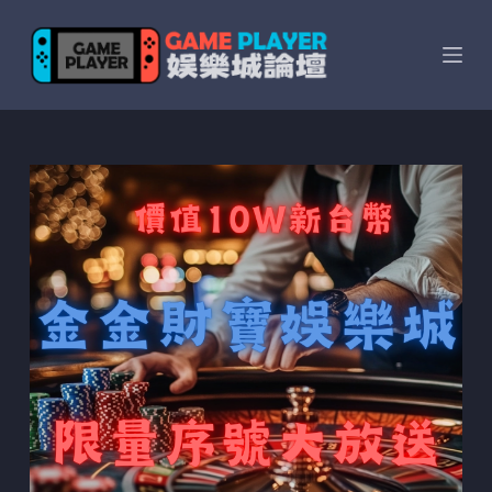
跳
至
主
要
內
容