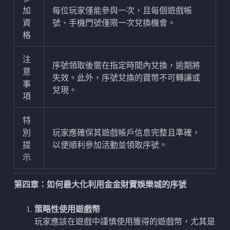
加
每位玩家僅能參與一次，且每個遊戲帳
資
號、手機門號僅限一次兌換機會。
格
注
序號領取後需在指定時間內兌換，逾期將
意
失效。此外，序號兌換的寶幣不可轉讓或
事
兌現。
項
特
別
玩家應確保其遊戲帳戶信息完整且準確，
提
以便順利參加活動並領取序號。
示
第四章：如何最大化利用金金財寶娛樂城的序號
策略性使用遊戲幣
玩家應該在遊戲中謹慎使用獲得的遊戲幣，尤其是