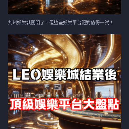
九州娛樂城關閉了，但這些娛樂平台絕對值得一試！