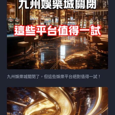
九州娛樂城關閉了，但這些娛樂平台絕對值得一試！