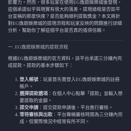
影響力。然而，很多玩家在使用EG逸遊娛樂城後發現，
這個承諾似乎與現實有很大的落差。提現過程是否如平
台宣稱的那麼快速？是否能夠順利提取獎金？本文將針
對EG逸遊娛樂城的提現流程和玩家反映的問題進行詳細
分析，幫助你了解這個平台是否真的值得信賴。
一. EG逸遊娛樂城的提款流程
根據EG逸遊娛樂城的官方資料，該平台承諾三分鐘內完
成提款。提款的基本步驟如下：
登入帳號
：玩家首先需登入EG逸遊娛樂城的註冊
帳戶。
選擇提款選項
：在個人中心點擊「提款」並輸入想
要提取的金額。
提交申請
：提交提款申請後，平台進行審核。
等待審核與出款
：平台聲稱審核時間為三分鐘內完
成，但實際情況中經常有所不同。