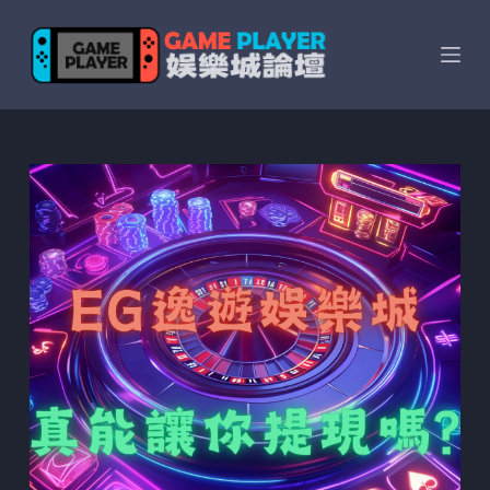
跳
至
主
要
內
容