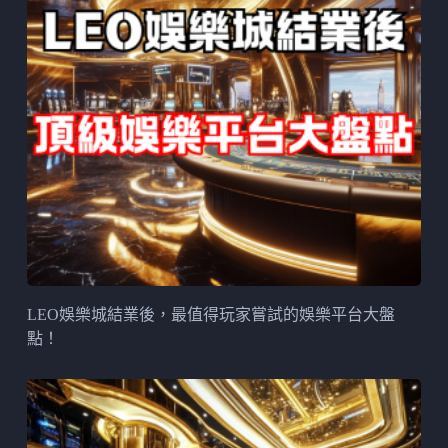
LEO娛樂城結業後，最值得玩家嘗試的娛樂平台大盤
點！