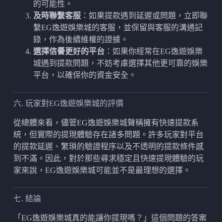
的可能性。
及時聯繫客服
：如果提款遇到延遲或問題，立即聯
繫EG逸遊娛樂城的客服，並保留與客服的溝通記
錄，作為後續維權的證據​。
選擇信譽更好的平台
：如果你經常在EG逸遊娛樂
城遇到提款問題，不妨考慮選擇其他更可靠的娛樂
平台，以確保你的資金安全。
六. 玩家對EG逸遊娛樂城的評價
從總體來看，儘管EG逸遊娛樂城聲稱擁有快速提款系
統，但實際的提現體驗存在諸多問題。許多玩家對平台
的提款延遲、繁瑣的驗證程序以及不透明的提款條件感
到不滿​。因此，對於那些尋求穩定且快速提現體驗的玩
家來說，EG逸遊娛樂城可能並不是最理想的選擇。
七. 結論
「EG逸遊娛樂城真的能讓你提現嗎？」這個問題的答案