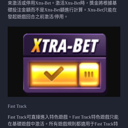
來激活或停用Xtra-Bet。激活Xtra-Bet時，獎金將根據基
礎投注金額而不是Xtra-Bet額進行計算。Xtra-Bet只能在
發起遊戲回合之前激活/停用。
Fast Track
Fast Track可直接進入特色遊戲。Fast Track特色遊戲只能
在基礎遊戲中激活。所有遊戲規則都適用于Fast Track特