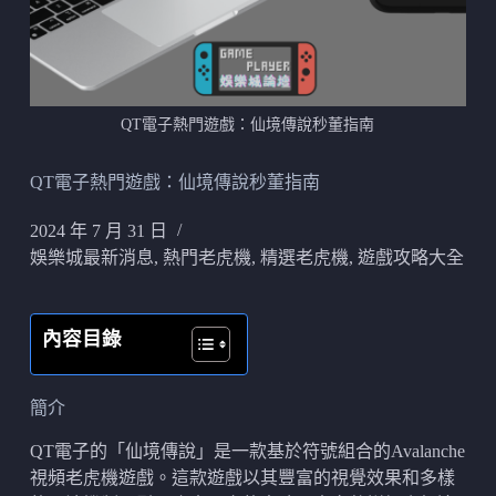
QT電子熱門遊戲：仙境傳說秒董指南
QT電子熱門遊戲：仙境傳說秒董指南
2024 年 7 月 31 日
娛樂城最新消息
,
熱門老虎機
,
精選老虎機
,
遊戲攻略大全
內容目錄
簡介
QT電子的「仙境傳說」是一款基於符號組合的Avalanche
視頻老虎機遊戲。這款遊戲以其豐富的視覺效果和多樣