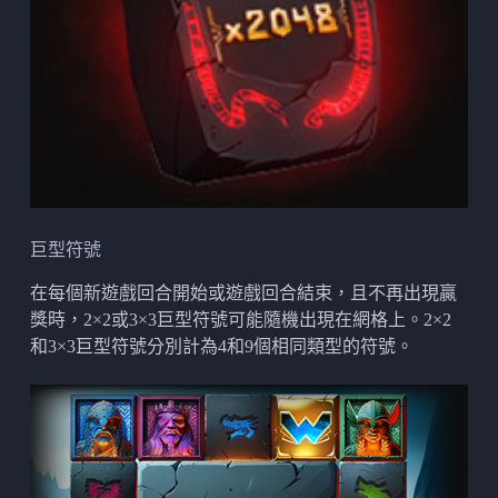
巨型符號
在每個新遊戲回合開始或遊戲回合結束，且不再出現贏
獎時，2×2或3×3巨型符號可能隨機出現在網格上。2×2
和3×3巨型符號分別計為4和9個相同類型的符號。