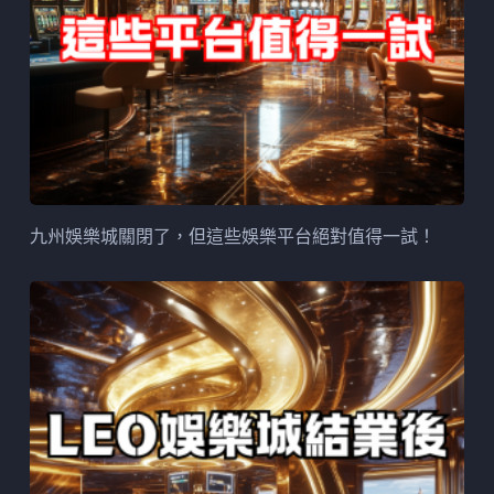
九州娛樂城關閉了，但這些娛樂平台絕對值得一試！