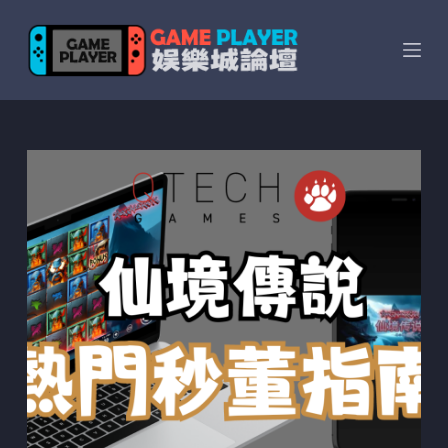
跳
至
主
要
內
容