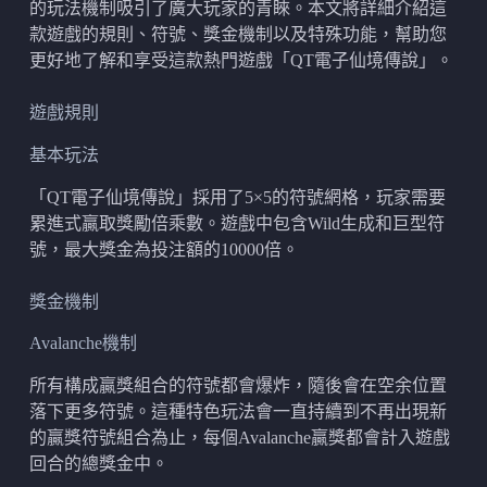
的玩法機制吸引了廣大玩家的青睞。本文將詳細介紹這
款遊戲的規則、符號、獎金機制以及特殊功能，幫助您
更好地了解和享受這款熱門遊戲「QT電子仙境傳說」。
遊戲規則
基本玩法
「QT電子仙境傳說」採用了5×5的符號網格，玩家需要
累進式贏取獎勵倍乘數。遊戲中包含Wild生成和巨型符
號，最大獎金為投注額的10000倍。
獎金機制
Avalanche機制
所有構成贏獎組合的符號都會爆炸，隨後會在空余位置
落下更多符號。這種特色玩法會一直持續到不再出現新
的贏獎符號組合為止，每個Avalanche贏獎都會計入遊戲
回合的總獎金中。