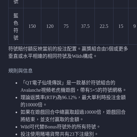
號
藍
色
150
120
75
37.5
22.5
15
9
符
號
符號賠付額反映當前的投注配置。贏獎組合由5個或更多
垂直或水平相連的相同符號及Wilds構成。
規則與信息
「QT電子仙境傳說」是一款基於符號組合的
Avalanche視頻老虎機遊戲，帶有5×5的符號網格。
理論返獎率(RTP)為96.12%，最大單利時投注金額
的10000倍。
如果在遊戲回合中總贏取超過10000倍，遊戲回合
將結束，並支付贏取的金額。
Wild可代替Bonus符號外的所有符號。
投注使用賭場貨幣共有23下注級別。