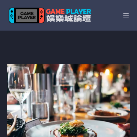
跳
至
主
要
內
容