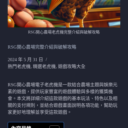
RSG開心農場老虎機完整介紹與破解攻略
RSG開心農場完整介紹與破解攻略
2024 年 5 月 31 日
熱門老虎機
,
精選老虎機
,
遊戲攻略大全
RSG開心農場電子老虎機是一款結合農場主題與娛樂元
素的遊戲，提供玩家豐富的遊戲體驗與多樣的獲獎機
會。本文將詳細介紹這款遊戲的基本玩法、特色以及相
關的支付規則，並結合遊戲畫面說明各項功能，幫助玩
家更好地理解並享受這款遊戲。