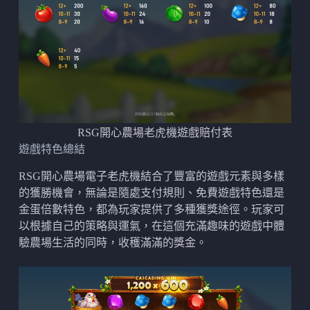
RSG開心農場老虎機遊戲賠付表
遊戲特色總結
RSG開心農場電子老虎機結合了豐富的遊戲元素與多樣
的獲勝機會，無論是隨處支付規則、免費遊戲特色還是
金蛋倍數特色，都為玩家提供了多種獲獎途徑。玩家可
以根據自己的策略與運氣，在這個充滿趣味的遊戲中體
驗農場生活的同時，收穫滿滿的獎金。