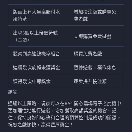
版面上有大量高賠付水
增加投注額或購買免
果符號
費遊戲
出現3個以上倍數符號
立即購買免費遊戲
（金蛋）
觀察到高連線機率組合
購買免費遊戲
連續幾次旋轉未獲獎金
暫停遊戲，稍作休息
獲得幾次中等獎金
逐步提升投注額
結論
通過以上策略，玩家可以在RSG開心農場電子老虎機中
更加理性地進行遊戲，增加獲取高額獎金的機會。記
住，保持良好的心態和合理的預算控制是成功的關鍵。
祝您遊戲愉快，贏得豐厚獎金！