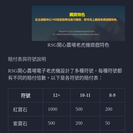
RSG開心農場老虎機遊戲特色
賠付表與符號說明
RSG開心農場電子老虎機設計了多種符號，每種符號都
有不同的賠付倍數。以下是各符號的賠付表：
12+
10-11
8-9
符號
1000
500
200
紅寶石
500
200
50
紫寶石