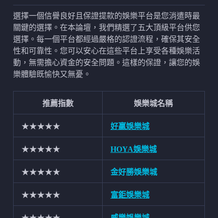
選擇一個信譽良好且保證提款的娛樂平台是您消遣時最
關鍵的選擇。在本論壇，我們精選了五大頂級平台供您
選擇。每一個平台都經過嚴格的認證流程，確保其安全
性和可靠性。您可以安心在這些平台上享受各種娛樂活
動，無需擔心資金的安全問題。這樣的保證，讓您的娛
樂體驗既愉快又無憂。
推薦指數
娛樂城名稱
★★★★★
好贏娛樂城
★★★★★
HOYA娛樂城
★★★★★
金好勝娛樂城
★★★★★
富鉅娛樂城
★★★★★
威樂娛樂城