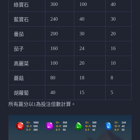
300
100
40
綠寶石
240
40
30
藍寶石
200
30
20
番茄
160
24
16
茄子
100
20
10
高麗菜
80
18
8
蘑菇
40
15
5
胡蘿蔔
所有贏分以1為投注倍數計算。