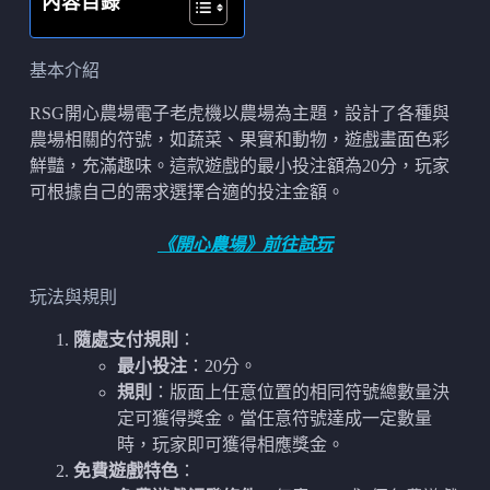
內容目錄
基本介紹
RSG開心農場電子老虎機以農場為主題，設計了各種與
農場相關的符號，如蔬菜、果實和動物，遊戲畫面色彩
鮮豔，充滿趣味。這款遊戲的最小投注額為20分，玩家
可根據自己的需求選擇合適的投注金額。
《開心農場》前往試玩
玩法與規則
隨處支付規則
：
最小投注
：20分。
規則
：版面上任意位置的相同符號總數量決
定可獲得獎金。當任意符號達成一定數量
時，玩家即可獲得相應獎金。
免費遊戲特色
：