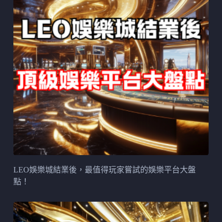
LEO娛樂城結業後，最值得玩家嘗試的娛樂平台大盤
點！