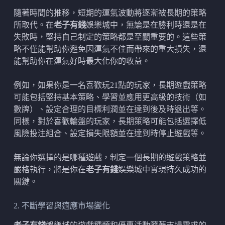
隨著時間的推移，短期的運氣波動將逐漸被長期的策略
所取代。在
老子有錢
娛樂城中，無論是在勝利時還是在
失敗時，堅持自己制定的策略都是至關重要的。這些策
略不僅能幫助你避免因運氣不佳而帶來的重大損失，還
能幫助你在運氣好時最大化你的收益。
例如，如果你是一名喜歡玩21點的玩家，長期遊戲策略
可能包括堅持基本策略、學習並應用更高級的技術（如
數牌）、設定合理的目標利潤並在達到後及時退出等。
同樣，對於喜歡輪盤的玩家，長期策略可能包括選擇低
風險投注組合、設定損失限額並在達到時停止遊戲等。
無論你選擇的是哪種遊戲，制定一個長期的遊戲策略並
嚴格執行，將是你在
老子有錢
娛樂城中實現持久成功的
關鍵。
2. 不斷學習與適應市場變化