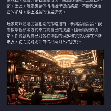
樂城裡，遊戲的更新速度很快，新遊戲和新玩法層出不
窮。因此，玩家應該保持持續學習的態度，不斷改進自
己的策略，跟上遊戲的發展步伐。
玩家可以通過閱讀相關的策略指南、參與論壇討論、觀
看教學視頻等方式來提高自己的技能。隨著經驗的積
累，你會發現自己對各種遊戲的理解和掌控力都在不斷
增強，從而能夠更加自信地面對各種挑戰。