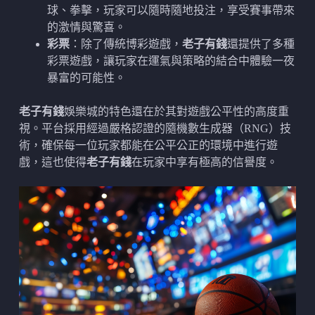
球、拳擊，玩家可以隨時隨地投注，享受賽事帶來
的激情與驚喜。
彩票
：除了傳統博彩遊戲，
老子有錢
還提供了多種
彩票遊戲，讓玩家在運氣與策略的結合中體驗一夜
暴富的可能性。
老子有錢
娛樂城的特色還在於其對遊戲公平性的高度重
視。平台採用經過嚴格認證的隨機數生成器（RNG）技
術，確保每一位玩家都能在公平公正的環境中進行遊
戲，這也使得
老子有錢
在玩家中享有極高的信譽度。