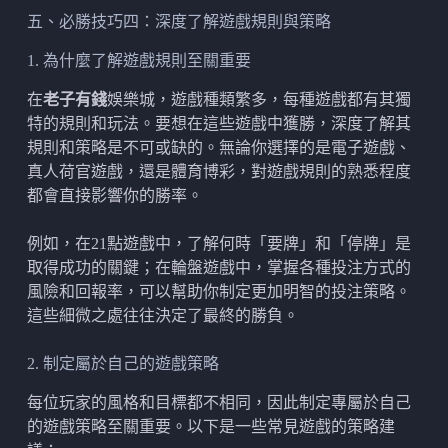
五、必勝技巧四：深度了解遊戲規則與策略
1. 為什麼了解遊戲規則至關重要
在
老子有錢
娛樂城，遊戲種類繁多，每種遊戲都有其獨
特的規則和玩法。要想在這些遊戲中獲勝，深度了解其
規則和策略是不可或缺的。無論你選擇的是電子遊戲、
真人荷官遊戲，還是體育博彩，對遊戲規則的熟悉程度
都會直接影響你的勝率。
例如，在21點遊戲中，了解何時「要牌」和「停牌」是
取得成功的關鍵；在輪盤遊戲中，掌握各種投注方式的
風險和回報率，可以幫助你制定更加明智的投注策略。
這些細微之處往往決定了最終的勝負。
2. 制定屬於自己的遊戲策略
每位玩家的風格和目標都不相同，因此制定專屬於自己
的遊戲策略至關重要。以下是一些常見遊戲的策略建