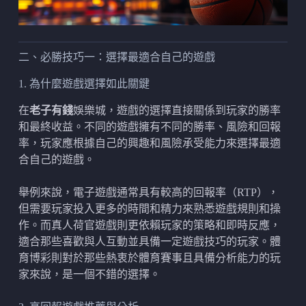
二、必勝技巧一：選擇最適合自己的遊戲
1. 為什麼遊戲選擇如此關鍵
在
老子有錢
娛樂城，遊戲的選擇直接關係到玩家的勝率
和最終收益。不同的遊戲擁有不同的勝率、風險和回報
率，玩家應根據自己的興趣和風險承受能力來選擇最適
合自己的遊戲。
舉例來說，電子遊戲通常具有較高的回報率（RTP），
但需要玩家投入更多的時間和精力來熟悉遊戲規則和操
作。而真人荷官遊戲則更依賴玩家的策略和即時反應，
適合那些喜歡與人互動並具備一定遊戲技巧的玩家。體
育博彩則對於那些熱衷於體育賽事且具備分析能力的玩
家來說，是一個不錯的選擇。