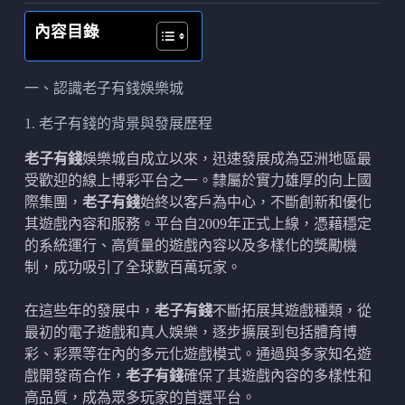
內容目錄
一、認識老子有錢娛樂城
1. 老子有錢的背景與發展歷程
老子有錢
娛樂城自成立以來，迅速發展成為亞洲地區最
受歡迎的線上博彩平台之一。隸屬於實力雄厚的向上國
際集團，
老子有錢
始終以客戶為中心，不斷創新和優化
其遊戲內容和服務。平台自2009年正式上線，憑藉穩定
的系統運行、高質量的遊戲內容以及多樣化的獎勵機
制，成功吸引了全球數百萬玩家。
在這些年的發展中，
老子有錢
不斷拓展其遊戲種類，從
最初的電子遊戲和真人娛樂，逐步擴展到包括體育博
彩、彩票等在內的多元化遊戲模式。通過與多家知名遊
戲開發商合作，
老子有錢
確保了其遊戲內容的多樣性和
高品質，成為眾多玩家的首選平台。