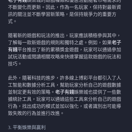
老子有錢
娛樂城的遊戲種類和優惠活動隨著市場需求的
不斷變化而更新。因此，作為一名玩家，保持對最新資
訊的關注並不斷學習新策略，是保持競爭力的重要方
式。
隨著新的遊戲和玩法的推出，玩家應該積極參與其中，
了解每一款新遊戲的規則和獨特之處。例如，如果
老子
有錢
平台推出了新的累積獎金遊戲，玩家可以通過參加
試玩活動或閱讀相關攻略來快速掌握這款遊戲的玩法和
技巧。
此外，隨著科技的進步，許多線上博彩平台都引入了人
工智能和數據分析工具，幫助玩家分析自己的遊戲數據
並制定更有效的策略。
老子有錢
娛樂城也提供了一些數
據統計工具，玩家可以通過這些工具來分析自己的遊戲
行為，找出成功的模式並加以強化，或者識別出可能導
致失敗的行為並進行改進。
3. 平衡娛樂與贏利