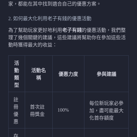
家，都能在其中找到適合自己的優惠方案。
2. 如何最大化利用老子有錢的優惠活動
為了幫助玩家更好地利用
老子有錢
的優惠活動，我們整
理了幾個關鍵的建議，這些建議將幫助你在參加這些活
動時獲得最大的收益：
活
動
活動名
優惠力度
參與建議
類
稱
型
註
每位新玩家必參
冊
首次註
100%
加，盡可能最大
優
冊獎金
化首存額度
惠
存