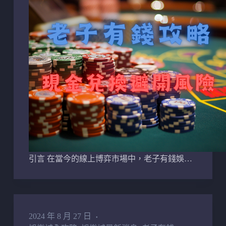
引言 在當今的線上博弈市場中，老子有錢娛…
2024 年 8 月 27 日